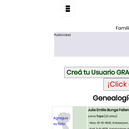
Famil
Publicidad
Genealogía
Julie Emilie Bunge Fallen
como
Tuya
(32 años)
Agregue
•Nac. 16-10-1843, Antwerpen,
su foto
•Fall. 2-5-1876, Amsterdam, N