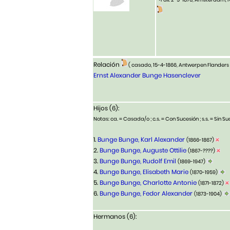
Relación
( casado, 15-4-1866, Antwerpen Flanders
Ernst Alexander Bunge Hasenclever
Hijos (6):
Notas: ca. = Casada/o ; c.s. = Con Sucesión ; s.s. = Sin Suc
1.
Bunge Bunge, Karl Alexander
(1866-1867)
2.
Bunge Bunge, Auguste Ottilie
(1867-????)
3.
Bunge Bunge, Rudolf Emil
(1869-1947)
4.
Bunge Bunge, Elisabeth Marie
(1870-1959)
5.
Bunge Bunge, Charlotte Antonie
(1871-1872)
6.
Bunge Bunge, Fedor Alexander
(1873-1904)
Hermanos (6):