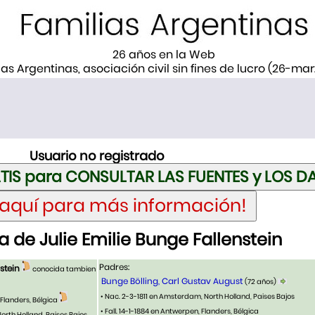
26 años en la Web
ias Argentinas, asociación civil sin fines de lucro (26-ma
Usuario no registrado
 de Julie Emilie Bunge Fallenstein
Padres:
stein
conocida tambien
Bunge Bölling, Carl Gustav August
(72 años)
• Nac. 2-3-1811 en Amsterdam, North Holland, Paises Bajos
 Flanders, Bélgica
• Fall. 14-1-1884 en Antwerpen, Flanders, Bélgica
orth Holland, Paises Bajos