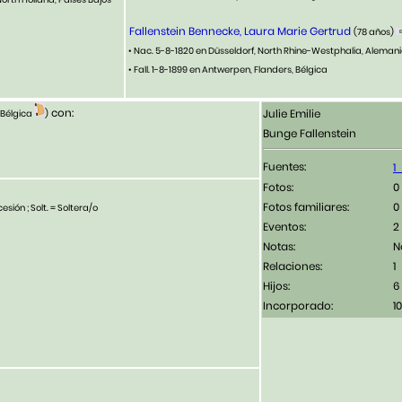
Fallenstein Bennecke, Laura Marie Gertrud
(78 años)
• Nac. 5-8-1820 en Düsseldorf, North Rhine-Westphalia, Aleman
• Fall. 1-8-1899 en Antwerpen, Flanders, Bélgica
con:
Julie Emilie
 Bélgica
)
Bunge Fallenstein
Fuentes:
Fotos:
Fotos familiares:
esión ; Solt. = Soltera/o
Eventos:
2
Notas:
N
Relaciones:
1
Hijos:
6
Incorporado:
1