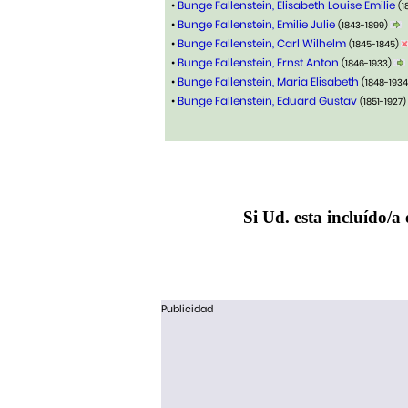
•
Bunge Fallenstein, Elisabeth Louise Emilie
(1
•
Bunge Fallenstein, Emilie Julie
(1843-1899)
•
Bunge Fallenstein, Carl Wilhelm
(1845-1845)
•
Bunge Fallenstein, Ernst Anton
(1846-1933)
•
Bunge Fallenstein, Maria Elisabeth
(1848-193
•
Bunge Fallenstein, Eduard Gustav
(1851-1927)
Si Ud. esta incluído/a 
Publicidad