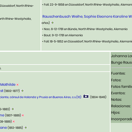
• Fall. 22-9-1858 en Düsseldorf, North Rhine-Westphalia, Aleman
Düsseldorf, North Rhine-
Rauschenbusch Weihe, Sophie Eleonore Karoline W
North Rhine-Westphalia,
años)
• Nac. 6-12-1781 en Bünde, North Rhine-Westphalia, Alemania
• Baut. 9-12-1781 en Alemania
• Fall. 18-5-1852 en Düsseldorf, North Rhine-Westphalia, Aleman
Johanna La
Bunge Rau
.
Fuentes:
Fotos:
 Mathilde
Fotos famili
nst
(1802-1877)
Eventos:
iante, cónsul de Holanda y Prusia en Buenos Aires, c.s.(10)
(1804-1849)
Notas:
Relaciones:
5-1883)
Hijos:
ine
(1807-1889)
Incorporad
808-1889)
liane
(1812-1885)