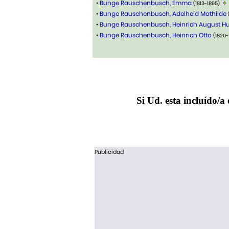
•
Bunge Rauschenbusch, Emma
(1813-1895)
•
Bunge Rauschenbusch, Adelheid Mathilde
•
Bunge Rauschenbusch, Heinrich August 
•
Bunge Rauschenbusch, Heinrich Otto
(1820
Si Ud. esta incluído/a 
Publicidad