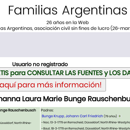
26 años en la Web
ias Argentinas, asociación civil sin fines de lucro (26-ma
Usuario no registrado
hanna Laura Marie Bunge Rauschenb
Bunge Rauschenbusch
Padres:
Bunge Krupp, Johann Carl Friedrich
(79 años)
• Nac. 13-3-1779 en Remscheid, Düsseldorf, North Rhine-Westph
üsseldorf, North Rhine-
• Baut. 18-3-1779 en Remscheid, Düsseldorf, North Rhine-Westph