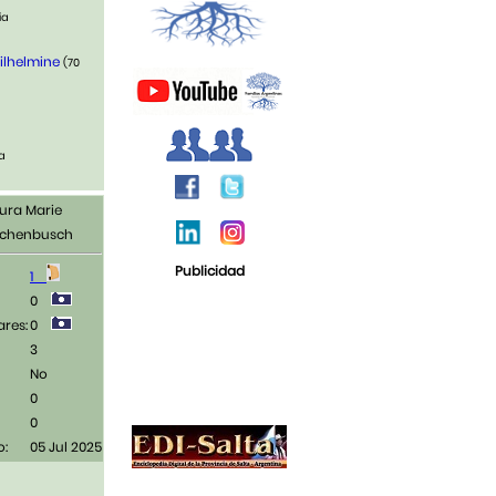
ia
ilhelmine
(70
ia
ura Marie
schenbusch
Publicidad
1
0
ares:
0
3
No
0
0
o:
05 Jul 2025