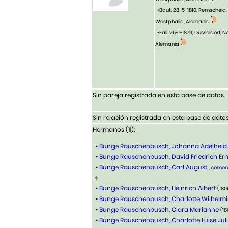
•Baut. 28-5-1810, Remscheid, 
Westphalia, Alemania
•Fall. 25-1-1879, Düsseldorf, 
Alemania
Sin pareja registrada en esta base de datos.
Sin relación registrada en esta base de datos
Hermanos (11):
•
Bunge Rauschenbusch, Johanna Adelheid
•
Bunge Rauschenbusch, David Friedrich Er
•
Bunge Rauschenbusch, Carl August
, comerc
•
Bunge Rauschenbusch, Heinrich Albert
(180
•
Bunge Rauschenbusch, Charlotte Wilhelm
•
Bunge Rauschenbusch, Clara Marianne
(1
•
Bunge Rauschenbusch, Charlotte Luise Ju