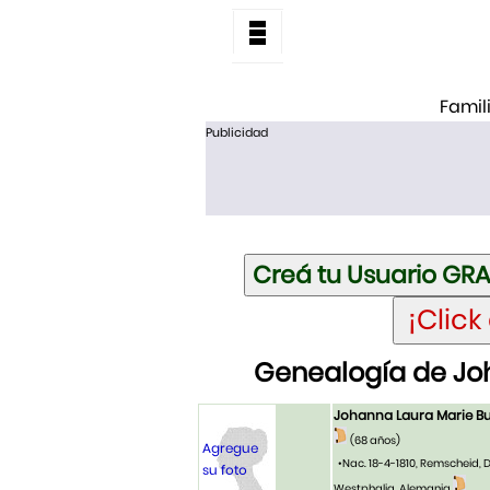
Famil
Publicidad
Genealogía de Jo
Johanna Laura Marie 
(68 años)
Agregue
•Nac. 18-4-1810, Remscheid, D
su foto
Westphalia, Alemania