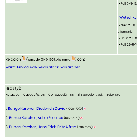
• Fall. 3-5-
Wetschky 
• Nac. 27-8-
Alemania
• Baut. 23-1
• Fall. 29-9
Relación
con:
( casado, 31-3-1909, Alemania
)
Marta Emma Adelheid Katharina Karcher
Hijos (3):
Notas: ca. = Casada/o ; c.s. = Con Sucesión ; s.s. = Sin Sucesión ; Solt. = Soltera/o
1.
Bunge Karcher, Diederich David
(1909-????)
2.
Bunge Karcher, Adele Felicitas
(1912-????)
3.
Bunge Karcher, Hans Erich Fritz Alfred
(1916-????)