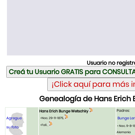
Usuario no regist
Genealogía de Hans Erich
Padres:
Hans Erich Bunge Wetschky
Agregue
Bunge Len
•Nac. 29-11-1875,
•Fall. ,
• Nac. 9-8-1
su foto
Alemania