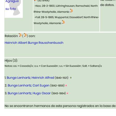
(62 años)
Agregue
de datos.
•Nac. 28-2-1803, Lüttringhausen, Remscheid, North
su foto
Rhine-Westphalia, Alemania
•Fall. 28-5-1865, Wuppertal, Düsseldorf, North Rhine-
Westphalia, Alemania
Relación
con:
(
)
Heinrich Albert Bunge Rauschenbusch
Hijos (3):
Notas: ca. = Casada/o ; c.s. = Con Sucesión ; s.s. = Sin Sucesión ; Solt. = Soltera/o
1.
Bunge Lenhartz, Heinrich Alfred
(1840-1921)
2.
Bunge Lenhartz, Carl Eugen
(1842-1859)
3.
Bunge Lenhartz, Hugo Oscar
(1843-1864)
No se encontraron hermanos de esta persona registrados en la base de 