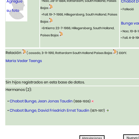
Agregue
•Nac. 28-11-1884, Rotterdam, South Holland, Paises
Chabot D
Bajos
• Falleció
su foto
•Fall. 19-7-1966, Hillegersberg, South Holland, Paises
Bajos
Bunge van
•Entierro: 22-7-1966, Hillegersberg, South Holland,
• Nac. 10-8-
Paises Bajos
• Fall. 4-8
Relación
con:
( casado, 3-11-1910, Rotterdam South Holland Paises Bajos
)
Maria Veder Teengs
Sin hijos registrados en esta base de datos.
Hermanos (2):
•
Chabot Bunge, Jean Jonas Taudin
(1868-1936)
•
Chabot Bunge, David Friedrich Ernst Taudin
(1871-1917)