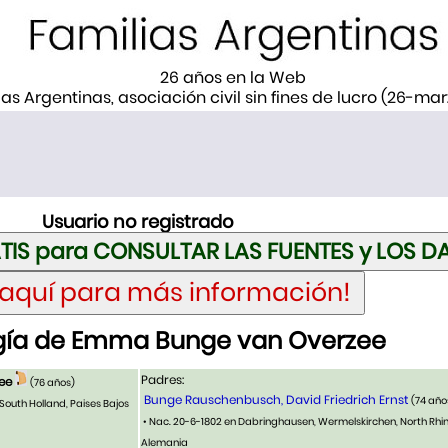
26 años en la Web
ias Argentinas, asociación civil sin fines de lucro (26-ma
Usuario no registrado
ía de Emma Bunge van Overzee
Padres:
ee
(76 años)
Bunge Rauschenbusch, David Friedrich Ernst
(74 año
South Holland, Paises Bajos
• Nac. 20-6-1802 en Dabringhausen, Wermelskirchen, North Rhi
Alemania