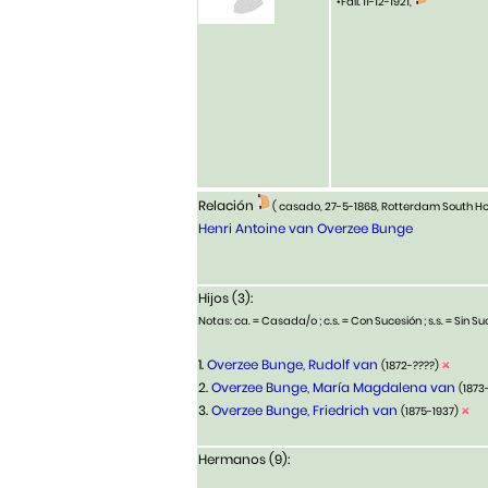
•Fall. 11-12-1921,
Relación
( casado, 27-5-1868, Rotterdam South Ho
Henri Antoine van Overzee Bunge
Hijos (3):
Notas: ca. = Casada/o ; c.s. = Con Sucesión ; s.s. = Sin Suc
1.
Overzee Bunge, Rudolf van
(1872-????)
2.
Overzee Bunge, María Magdalena van
(1873
3.
Overzee Bunge, Friedrich van
(1875-1937)
Hermanos (9):