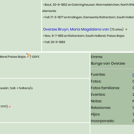
• Baut. 30-6-1802 en Dabringhausen, Wermelskirchen, North Rh
Alemania
• Fall. 17-3-1877 en Kralingen, Gemeente Rotterdam, South Holl
Overzee Bruyn, Maria Magdalena van
(73 años)
• Nac. 9-7-1810 en Rotterdam, South Holland, Paises Bajos
• Fall. 26-11-1883
con:
Emma
lland Paises Bajos
)
Bunge van Overzee
Fuentes:
Fotos:
Fotos familiares:
esión ; Solt. = Soltera/o
Eventos:
Notas:
-????)
Relaciones:
1
Hijos:
Incorporado: