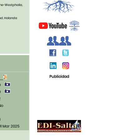
ine-Westphalia,
and, Holanda
Publicidad
1
0
0
2
No
3
01 Mar 2025