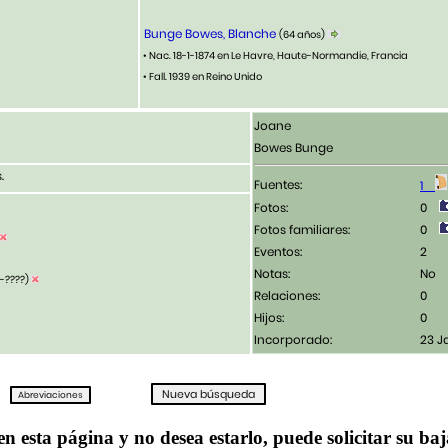
Bunge Bowes, Blanche
(64 años)
• Nac. 18-1-1874 en Le Havre, Haute-Normandie, Francia
• Fall. 1939 en Reino Unido
Joane
Bowes Bunge
.
Fuentes:
1
Fotos:
0
Fotos familiares:
0
Eventos:
2
Notas:
No
1-????)
Relaciones:
0
Hijos:
0
Incorporado:
23 J
en esta página y no desea estarlo, puede solicitar su ba