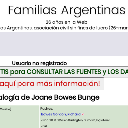
26 años en la Web
ias Argentinas, asociación civil sin fines de lucro (26-ma
Usuario no registrado
logía de Joane Bowes Bunge
Padres:
70 años)
Bowes Gordon, Richard
• Nac. 20-8-1859 en Darlington, Durham, Inglaterra
• Fall.