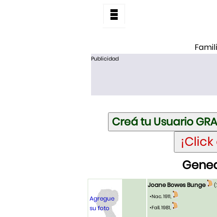
Famil
Publicidad
Genea
Joane Bowes Bunge
(
•Nac. 1911,
Agregue
su foto
•Fall. 1981,