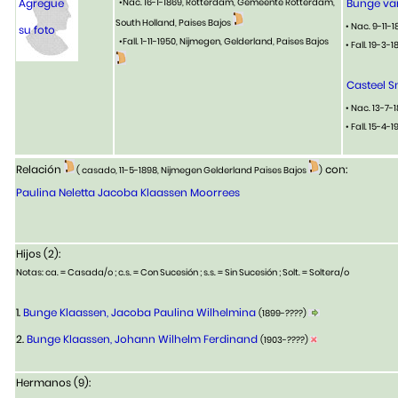
Agregue
•Nac. 16-1-1869, Rotterdam, Gemeente Rotterdam,
Bunge va
South Holland, Paises Bajos
• Nac. 9-11-
su foto
•Fall. 1-11-1950, Nijmegen, Gelderland, Paises Bajos
• Fall. 19-3
Casteel S
• Nac. 13-7-
• Fall. 15-4-
Relación
con:
( casado, 11-5-1898, Nijmegen Gelderland Paises Bajos
)
Paulina Neletta Jacoba Klaassen Moorrees
Hijos (2):
Notas: ca. = Casada/o ; c.s. = Con Sucesión ; s.s. = Sin Sucesión ; Solt. = Soltera/o
1.
Bunge Klaassen, Jacoba Paulina Wilhelmina
(1899-????)
2.
Bunge Klaassen, Johann Wilhelm Ferdinand
(1903-????)
Hermanos (9):