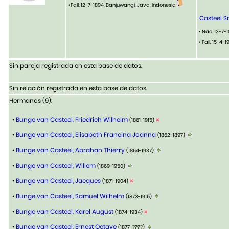
•Fall. 12-7-1894, Banjuwangi, Java, Indonesia
Casteel S
• Nac. 13-7-
• Fall. 15-4-
Sin pareja registrada en esta base de datos.
Sin relación registrada en esta base de datos.
Hermanos (9):
•
Bunge van Casteel, Friedrich Wilhelm
(1861-1915)
•
Bunge van Casteel, Elisabeth Francina Joanna
(1862-1897)
•
Bunge van Casteel, Abrahan Thierry
(1864-1937)
•
Bunge van Casteel, Willem
(1869-1950)
•
Bunge van Casteel, Jacques
(1871-1904)
•
Bunge van Casteel, Samuel Wilhelm
(1873-1915)
•
Bunge van Casteel, Karel August
(1874-1934)
•
Bunge van Casteel, Ernest Octave
(1877-????)