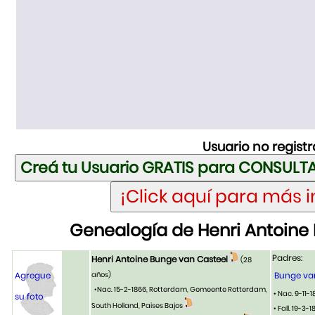
Usuario no regist
Genealogía de Henri Antoine
Padres:
Henri Antoine Bunge van Casteel
(28
Agregue
años)
Bunge va
•Nac. 15-2-1866, Rotterdam, Gemeente Rotterdam,
• Nac. 9-11-
su foto
South Holland, Paises Bajos
• Fall. 19-3