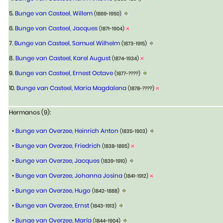
5.
Bunge van Casteel, Willem
(1869-1950)
6.
Bunge van Casteel, Jacques
(1871-1904)
7.
Bunge van Casteel, Samuel Wilhelm
(1873-1915)
8.
Bunge van Casteel, Karel August
(1874-1934)
9.
Bunge van Casteel, Ernest Octave
(1877-????)
10.
Bunge van Casteel, Maria Magdalena
(1878-????)
Hermanos (9):
•
Bunge van Overzee, Heinrich Anton
(1835-1903)
•
Bunge van Overzee, Friedrich
(1838-1895)
•
Bunge van Overzee, Jacques
(1839-1910)
•
Bunge van Overzee, Johanna Josina
(1841-1912)
•
Bunge van Overzee, Hugo
(1842-1888)
•
Bunge van Overzee, Ernst
(1843-1913)
•
Bunge van Overzee, María
(1844-1904)