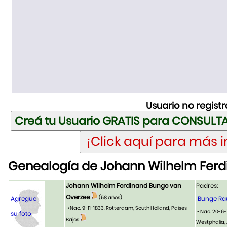
Usuario no regist
Genealogía de Johann Wilhelm Fer
Johann Wilhelm Ferdinand Bunge van
Padres:
Overzee
(58 años)
Agregue
Bunge Rau
•Nac. 9-11-1833, Rotterdam, South Holland, Paises
• Nac. 20-6-
su foto
Bajos
Westphalia,