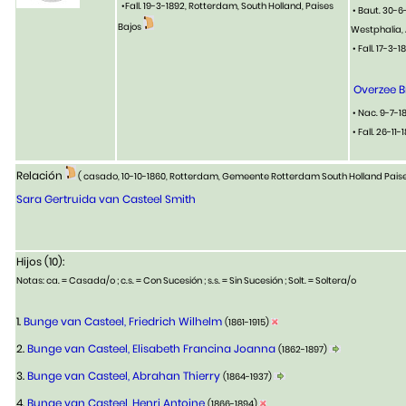
•Fall. 19-3-1892, Rotterdam, South Holland, Paises
• Baut. 30-6
Bajos
Westphalia,
• Fall. 17-3
Overzee 
• Nac. 9-7-1
• Fall. 26-11-
Relación
( casado, 10-10-1860, Rotterdam, Gemeente Rotterdam South Holland Pais
Sara Gertruida van Casteel Smith
Hijos (10):
Notas: ca. = Casada/o ; c.s. = Con Sucesión ; s.s. = Sin Sucesión ; Solt. = Soltera/o
1.
Bunge van Casteel, Friedrich Wilhelm
(1861-1915)
2.
Bunge van Casteel, Elisabeth Francina Joanna
(1862-1897)
3.
Bunge van Casteel, Abrahan Thierry
(1864-1937)
4.
Bunge van Casteel, Henri Antoine
(1866-1894)