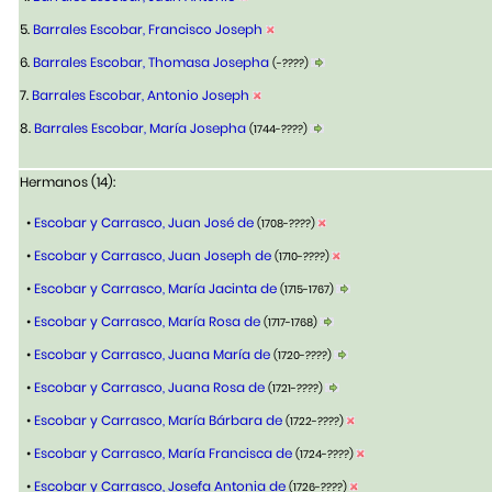
5.
Barrales Escobar, Francisco Joseph
6.
Barrales Escobar, Thomasa Josepha
(-????)
7.
Barrales Escobar, Antonio Joseph
8.
Barrales Escobar, María Josepha
(1744-????)
Hermanos (14):
•
Escobar y Carrasco, Juan José de
(1708-????)
•
Escobar y Carrasco, Juan Joseph de
(1710-????)
•
Escobar y Carrasco, María Jacinta de
(1715-1767)
•
Escobar y Carrasco, María Rosa de
(1717-1768)
•
Escobar y Carrasco, Juana María de
(1720-????)
•
Escobar y Carrasco, Juana Rosa de
(1721-????)
•
Escobar y Carrasco, María Bárbara de
(1722-????)
•
Escobar y Carrasco, María Francisca de
(1724-????)
•
Escobar y Carrasco, Josefa Antonia de
(1726-????)