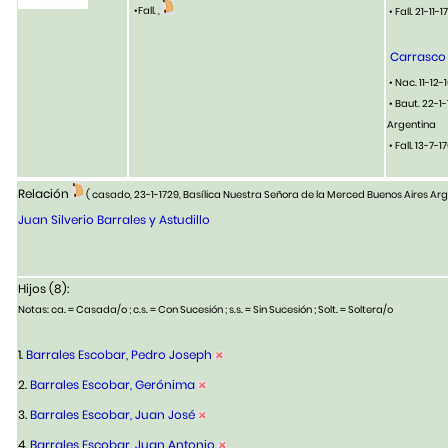
•Fall. ,
• Fall. 21-11
Carrasco 
• Nac. 11-12
• Baut. 22-1
Argentina
• Fall. 13-7-
Relación
( casado, 23-1-1729, Basílica Nuestra Señora de la Merced Buenos Aires Ar
Juan Silverio Barrales y Astudillo
Hijos (8):
Notas: ca. = Casada/o ; c.s. = Con Sucesión ; s.s. = Sin Sucesión ; Solt. = Soltera/o
1.
Barrales Escobar, Pedro Joseph
2.
Barrales Escobar, Gerónima
3.
Barrales Escobar, Juan José
4.
Barrales Escobar, Juan Antonio