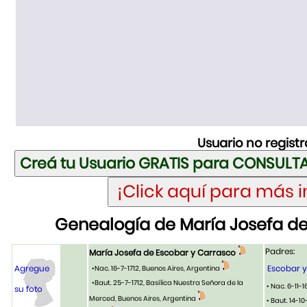
Usuario no regist
Genealogía de María Josefa de
Padres:
María Josefa de Escobar y Carrasco
Agregue
Escobar y
•Nac. 16-7-1712, Buenos Aires, Argentina
•Baut. 25-7-1712, Basílica Nuestra Señora de la
• Nac. 6-11-1
su foto
Merced, Buenos Aires, Argentina
• Baut. 14-10