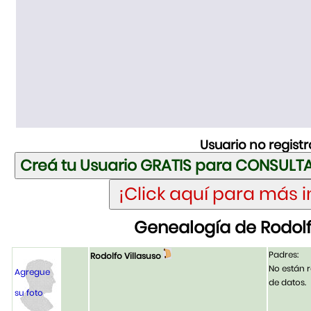
Usuario no regist
Genealogía de Rodolf
Padres:
Rodolfo Villasuso
No están r
Agregue
de datos.
su foto