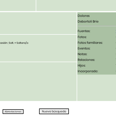
Dolores
Debortoli Brie
Fuentes:
Fotos:
Fotos familiares:
esión ; Solt. = Soltera/o
Eventos:
Notas:
Relaciones:
Hijos:
Incorporado: