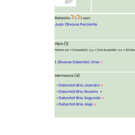
Relación
con:
(
)
Juan Olivares Perciante
Hijos (1):
Notas: ca. = Casada/o ; c.s. = Con Sucesión ; s.s. = Sin Suc
1.
Olivares Debortoli, Uma
Hermanos (4):
•
Debortoli Brie, Lisandro
•
Debortoli Brie, Rosario
•
Debortoli Brie, Segundo
•
Debortoli Brie, Alejo