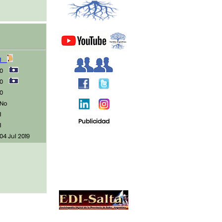
1
0
0
0
No
1
Publicidad
1
04 Jul 2019