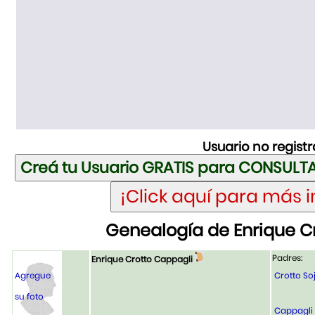
Usuario no regist
Genealogía de Enrique C
Padres:
Enrique Crotto Cappagli
Agregue
Crotto So
su foto
Cappagli 