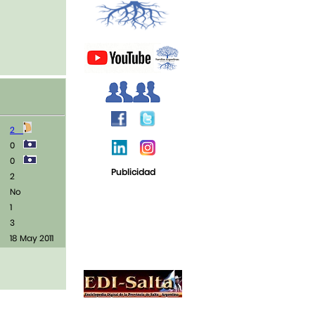
2
0
0
Publicidad
2
No
1
3
18 May 2011