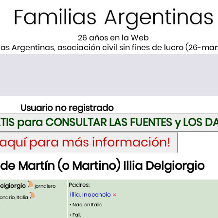
26 años en la Web
ias Argentinas, asociación civil sin fines de lucro (26-ma
Usuario no registrado
e Martín (o Martino) Illia Delgiorgio
Padres:
Delgiorgio
jornalero
Illia, Inocencio
ndrio, Italia
• Nac. en Italia
• Fall.