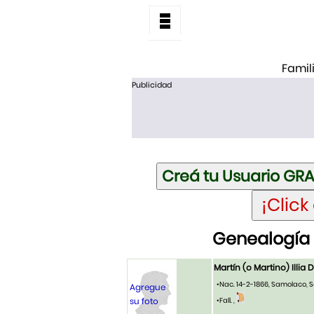
Famil
Publicidad
Genealogía d
Martín (o Martino) Illia 
•Nac. 14-2-1866, Samolaco, So
Agregue
su foto
•Fall. ,