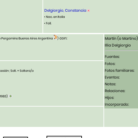
Delgiorgio, Constancia
• Nac. en Italia
• Fall.
con:
Martín (o Martino)
de Pergamino Buenos Aires Argentina
)
Illia Delgiorgio
Fuentes:
Fotos:
Fotos familiares:
esión ; Solt. = Soltera/o
Eventos:
Notas:
Relaciones:
-1983)
Hijos:
Incorporado: