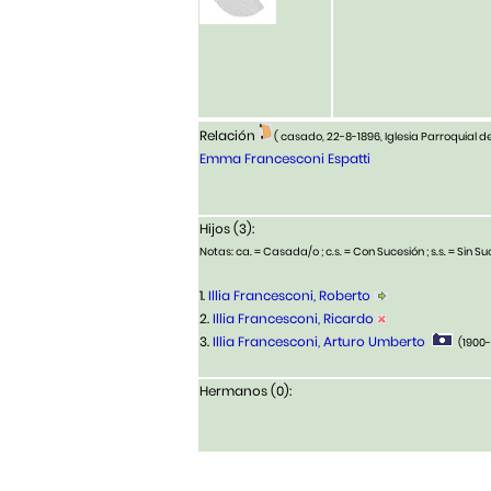
Relación
( casado, 22-8-1896, Iglesia Parroquial 
Emma Francesconi Espatti
Hijos (3):
Notas: ca. = Casada/o ; c.s. = Con Sucesión ; s.s. = Sin Suc
1.
Illia Francesconi, Roberto
2.
Illia Francesconi, Ricardo
3.
Illia Francesconi, Arturo Umberto
(1900
Hermanos (0):