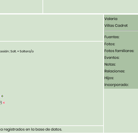
Valeria
Villas Cadret
Fuentes:
Fotos:
Fotos familiares:
esión ; Solt. = Soltera/o
Eventos:
Notas:
Relaciones:
Hijos:
Incorporado:
?)
 registrados en la base de datos.