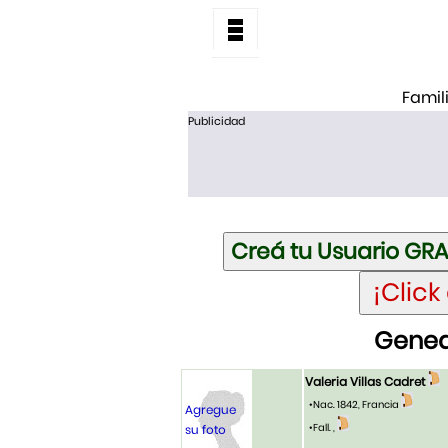
Famil
Publicidad
Geneal
Valeria Villas Cadret
•Nac. 1842, Francia
Agregue
•Fall. ,
su foto