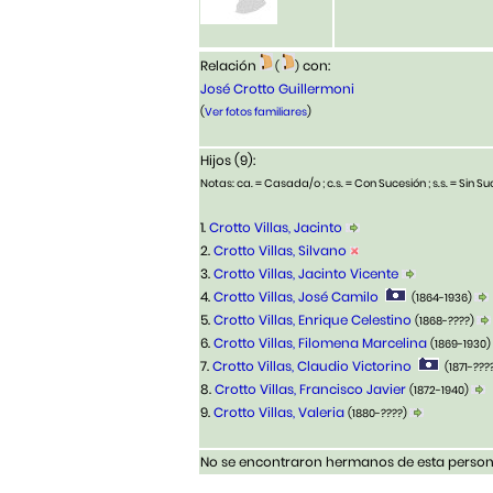
Relación
con:
(
)
José Crotto Guillermoni
(
Ver fotos familiares
)
Hijos (9):
Notas: ca. = Casada/o ; c.s. = Con Sucesión ; s.s. = Sin Suc
1.
Crotto Villas, Jacinto
2.
Crotto Villas, Silvano
3.
Crotto Villas, Jacinto Vicente
4.
Crotto Villas, José Camilo
(1864-1936)
5.
Crotto Villas, Enrique Celestino
(1868-????)
6.
Crotto Villas, Filomena Marcelina
(1869-1930)
7.
Crotto Villas, Claudio Victorino
(1871-???
8.
Crotto Villas, Francisco Javier
(1872-1940)
9.
Crotto Villas, Valeria
(1880-????)
No se encontraron hermanos de esta persona