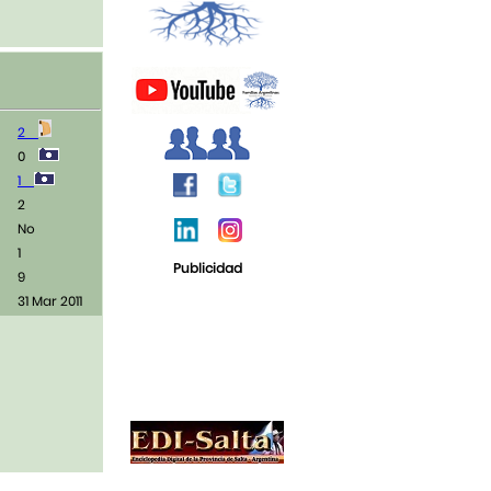
2
0
1
2
No
1
Publicidad
9
31 Mar 2011