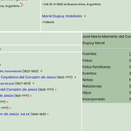
• Fall. 19-4-1842 en Buenos Aires, Argentina
ires, Argentina
Morel Dupuy, Indalecia
• Falleció
José María Mamerto del Co
Dupuy Morel
.
Fuentes:
Fotos:
Fotos familiares:
nte, hacendado
(1822-1903)
Eventos:
a Cayetana del Corazón de Jesús
(1825-????)
Notas:
uez de paz
(1827-1874)
Relaciones:
 del Corazón de Jesús
(1828-????)
Hijos:
de Jesús
(1831-????)
Incorporado:
1
????)
6-????)
ón de Jesús
, fall. inf.
(1840-1841)