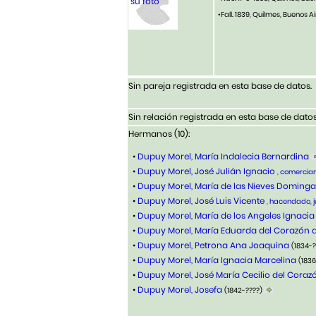
su foto
•Fall. 1839, Quilmes, Buenos A
Sin pareja registrada en esta base de datos.
Sin relación registrada en esta base de datos
Hermanos (10):
•
Dupuy Morel, María Indalecia Bernardina
•
Dupuy Morel, José Julián Ignacio
, comercia
•
Dupuy Morel, María de las Nieves Doming
•
Dupuy Morel, José Luis Vicente
, hacendado, j
•
Dupuy Morel, María de los Angeles Ignacia
•
Dupuy Morel, María Eduarda del Corazón 
•
Dupuy Morel, Petrona Ana Joaquina
(1834-
•
Dupuy Morel, María Ignacia Marcelina
(183
•
Dupuy Morel, José María Cecilio del Coraz
•
Dupuy Morel, Josefa
(1842-????)