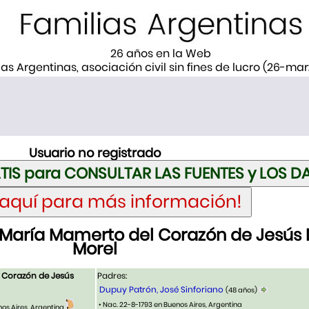
26 años en la Web
ias Argentinas, asociación civil sin fines de lucro (26-ma
Usuario no registrado
 María Mamerto del Corazón de Jesús
Morel
 Corazón de Jesús
Padres:
Dupuy Patrón, José Sinforiano
(48 años)
• Nac. 22-8-1793 en Buenos Aires, Argentina
nos Aires, Argentina