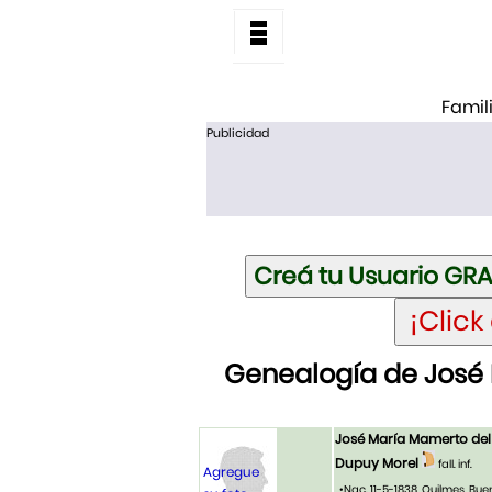
Famil
Publicidad
Genealogía de José
José María Mamerto del
Dupuy Morel
fall. inf.
Agregue
•Nac. 11-5-1838, Quilmes, Bue