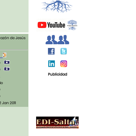
razón de Jesús
1
0
0
Publicidad
2
No
0
0
2 Jan 2011