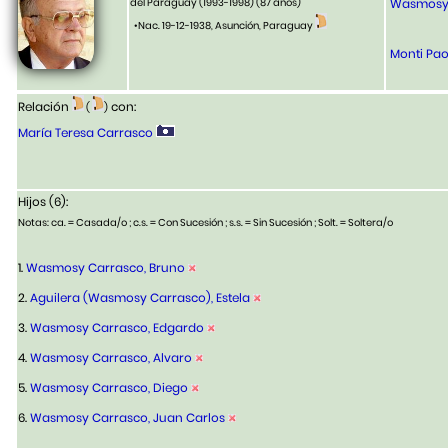
del Paraguay (1993-1998)
(87 años)
Wasmosy 
•Nac. 19-12-1938, Asunción, Paraguay
Monti Paol
Relación
con:
(
)
María Teresa Carrasco
Hijos (6):
Notas: ca. = Casada/o ; c.s. = Con Sucesión ; s.s. = Sin Sucesión ; Solt. = Soltera/o
1.
Wasmosy Carrasco, Bruno
2.
Aguilera (Wasmosy Carrasco), Estela
3.
Wasmosy Carrasco, Edgardo
4.
Wasmosy Carrasco, Alvaro
5.
Wasmosy Carrasco, Diego
6.
Wasmosy Carrasco, Juan Carlos