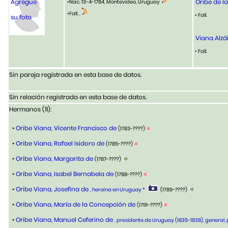
Agregue
Oribe de l
•Nac. 13-4-1784, Montevideo, Uruguay
•Fall. ,
• Fall.
su foto
Viana Alzá
• Fall.
Sin pareja registrada en esta base de datos.
Sin relación registrada en esta base de datos.
Hermanos (11):
•
Oribe Viana, Vicente Francisco de
(1783-????)
•
Oribe Viana, Rafael Isidoro de
(1785-????)
•
Oribe Viana, Margarita de
(1787-????)
•
Oribe Viana, Isabel Bernabela de
(1788-????)
•
Oribe Viana, Josefina de
, heroína en Uruguay *
(1789-????)
•
Oribe Viana, María de la Concepción de
(1791-????)
•
Oribe Viana, Manuel Ceferino de
, presidente de Uruguay (1835-1838), general, p