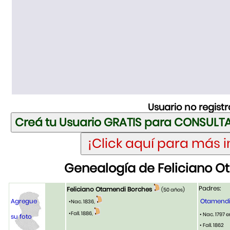
Usuario no regist
Genealogía de Feliciano 
Padres:
Feliciano Otamendi Borches
(50 años)
Agregue
Otamendi 
•Nac. 1836,
•Fall. 1886,
• Nac. 1797 
su foto
• Fall. 1862