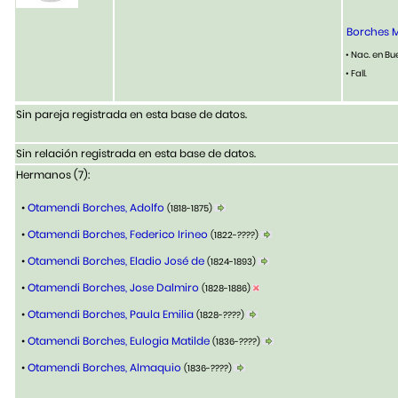
Borches Me
• Nac. en Bu
• Fall.
Sin pareja registrada en esta base de datos.
Sin relación registrada en esta base de datos.
Hermanos (7):
•
Otamendi Borches, Adolfo
(1818-1875)
•
Otamendi Borches, Federico Irineo
(1822-????)
•
Otamendi Borches, Eladio José de
(1824-1893)
•
Otamendi Borches, Jose Dalmiro
(1828-1886)
•
Otamendi Borches, Paula Emilia
(1828-????)
•
Otamendi Borches, Eulogia Matilde
(1836-????)
•
Otamendi Borches, Almaquio
(1836-????)