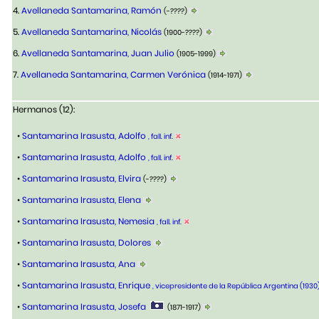
4.
Avellaneda Santamarina, Ramón
(-????)
5.
Avellaneda Santamarina, Nicolás
(1900-????)
6.
Avellaneda Santamarina, Juan Julio
(1905-1999)
7.
Avellaneda Santamarina, Carmen Verónica
(1914-1971)
Hermanos (12):
•
Santamarina Irasusta, Adolfo
, fall. inf.
•
Santamarina Irasusta, Adolfo
, fall. inf.
•
Santamarina Irasusta, Elvira
(-????)
•
Santamarina Irasusta, Elena
•
Santamarina Irasusta, Nemesia
, fall. inf.
•
Santamarina Irasusta, Dolores
•
Santamarina Irasusta, Ana
•
Santamarina Irasusta, Enrique
, vicepresidente de la República Argentina (1930
•
Santamarina Irasusta, Josefa
(1871-1917)