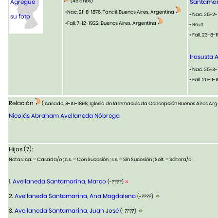
(46 años)
Agregue
Santamar
•Nac. 21-8-1876, Tandil, Buenos Aires, Argentina
• Nac. 25-2-
su foto
•Fall. 7-12-1922, Buenos Aires, Argentina
• Baut.
• Fall. 23-8
Irasusta 
• Nac. 25-3-
• Fall. 20-11-
Relación
( casado, 8-10-1898, Iglesia de la Inmaculada Concepción Buenos Aires Ar
Nicolás Abraham Avellaneda Nóbrega
Hijos (7):
Notas: ca. = Casada/o ; c.s. = Con Sucesión ; s.s. = Sin Sucesión ; Solt. = Soltera/o
1.
Avellaneda Santamarina, Marco
(-????)
2.
Avellaneda Santamarina, Ana Magdalena
(-????)
3.
Avellaneda Santamarina, Juan José
(-????)