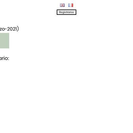
rzo-2021)
rio: