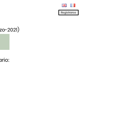
rzo-2021)
rio: