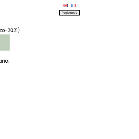
rzo-2021)
rio: