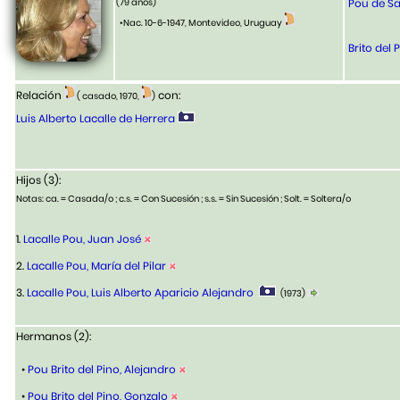
(79 años)
Pou de Sa
•Nac. 10-6-1947, Montevideo, Uruguay
Brito del 
Relación
con:
( casado, 1970,
)
Luis Alberto Lacalle de Herrera
Hijos (3):
Notas: ca. = Casada/o ; c.s. = Con Sucesión ; s.s. = Sin Sucesión ; Solt. = Soltera/o
1.
Lacalle Pou, Juan José
2.
Lacalle Pou, María del Pilar
3.
Lacalle Pou, Luis Alberto Aparicio Alejandro
(1973)
Hermanos (2):
•
Pou Brito del Pino, Alejandro
•
Pou Brito del Pino, Gonzalo